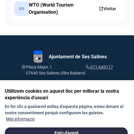
WTO (World Tourism
link
open_in_new
Visitar
Organisation)
Ajuntament de Ses Salines
Plaça Major, 1
971-649117
07640 Ses Salines (Illes Balears)
Utilitzem cookies en aquest lloc per millorar la vostra
experiència d'usuari
Segueix-nos a les xarxes socials
En fer clic a qualsevol enllaç d'aquesta pàgina, esteu donant el
vostre consentiment perquè configurem les galetes.
Més informació
Avís Legal
Política de galetes (Cookies)
Protecció de dades
Estic d'acord