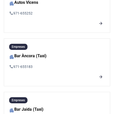
Autos Vicens
apartment
phone
971-655252
arrow_forward
Empreses
Bar Àncora (Taxi)
apartment
phone
971-655183
arrow_forward
Empreses
Bar Jaida (Taxi)
apartment