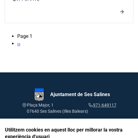
arrow_forward
Page 1
Pagination
Next
››
page
Ajuntament de Ses Salines
Plaça Major, 1
971-649117
07640 Ses Salines (Illes Balears)
Utilitzem cookies en aquest lloc per millorar la vostra
experiència d'usuari