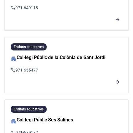
phone
971-649118
arrow_forward
Entitats educatives
Col·legi Públic de la Colònia de Sant Jordi
apartment
phone
971-655477
arrow_forward
Entitats educatives
Col·legi Públic Ses Salines
apartment
phone
971-679172