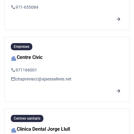
phone
971-655084
arrow_forward
Empreses
Centre Cívic
apartment
phone
971166001
email
citapreviacc@ajsessalines.net
arrow_forward
Centres sanitaris
Clínica Dental Jorge Llull
apartment