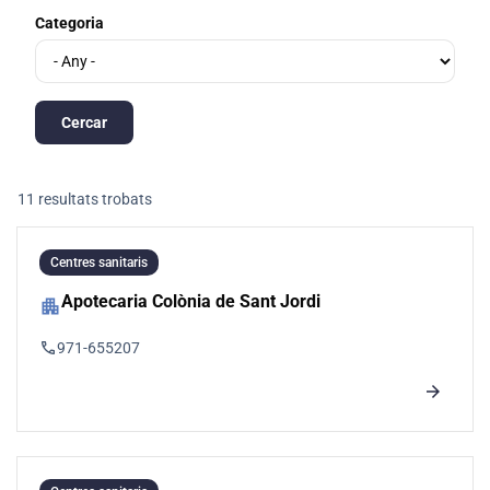
Categoria
11 resultats trobats
Centres sanitaris
Apotecaria Colònia de Sant Jordi
apartment
phone
971-655207
arrow_forward