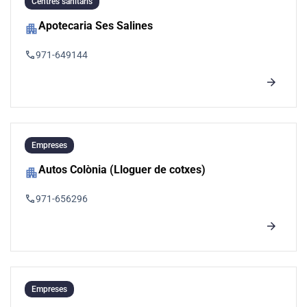
Centres sanitaris
Apotecaria Ses Salines
apartment
phone
971-649144
arrow_forward
Empreses
Autos Colònia (Lloguer de cotxes)
apartment
phone
971-656296
arrow_forward
Empreses