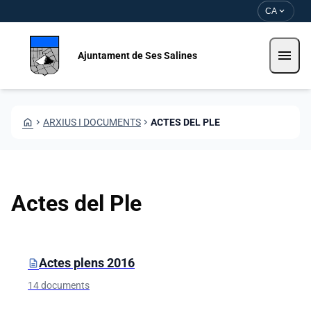
Vés al contingut
Saltar al contingut
expand_more
CA
menu
Ajuntament de Ses Salines
HOME
CHEVRON_RIGHT
ARXIUS I DOCUMENTS
CHEVRON_RIGHT
ACTES DEL PLE
Actes del Ple
Carpetes i documents
Actes plens 2016
description
14 documents