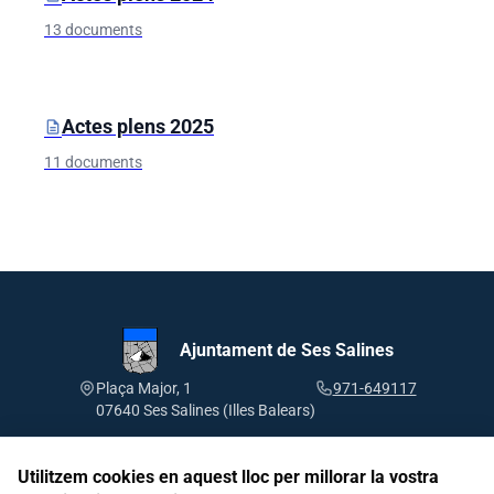
13 documents
Actes plens 2025
description
11 documents
Ajuntament de Ses Salines
Plaça Major, 1
971-649117
07640 Ses Salines (Illes Balears)
Utilitzem cookies en aquest lloc per millorar la vostra