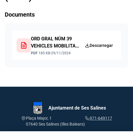
Documents
ORD GRAL NÚM 39
VEHICLES MOBILITAT
Descarregar
PERSONAL
PDF
·
185 KB
·
29/11/2024
Ajuntament de Ses Salines
Plaça Major, 1
971-649117
07640 Ses Salines (Illes Balears)