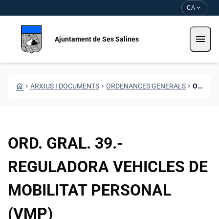
Vés al contingut
Saltar al contingut
expand_more
CA
menu
Ajuntament de Ses Salines
HOME
CHEVRON_RIGHT
ARXIUS I DOCUMENTS
CHEVRON_RIGHT
ORDENANCES GENERALS
CHEVRON_RIGHT
ORD GRAL 39 REGULADORA VEHICLES DE MOBILITAT PERSONAL VMP
ORD. GRAL. 39.-
REGULADORA VEHICLES DE
MOBILITAT PERSONAL
(VMP)