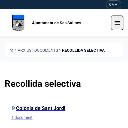
Vés al contingut
Saltar al contingut
expand_more
CA
menu
Ajuntament de Ses Salines
HOME
CHEVRON_RIGHT
ARXIUS I DOCUMENTS
CHEVRON_RIGHT
RECOLLIDA SELECTIVA
Recollida selectiva
Carpetes i documents
Colònia de Sant Jordi
description
1 document