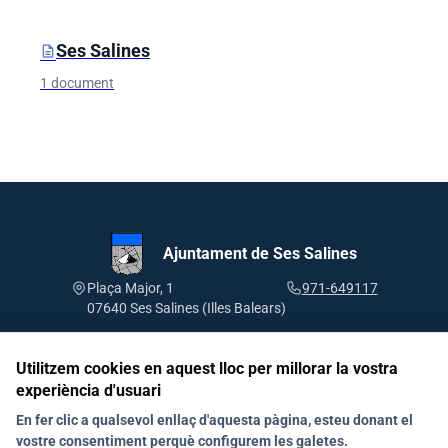
Ses Salines
description
1 document
Ajuntament de Ses Salines
Plaça Major, 1
971-649117
07640 Ses Salines (Illes Balears)
Utilitzem cookies en aquest lloc per millorar la vostra
experiència d'usuari
Segueix-nos a les xarxes socials
En fer clic a qualsevol enllaç d'aquesta pàgina, esteu donant el
vostre consentiment perquè configurem les galetes.