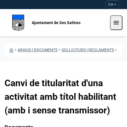
Vés al contingut
Saltar al contingut
expand_more
CA
menu
Ajuntament de Ses Salines
HOME
CHEVRON_RIGHT
ARXIUS I DOCUMENTS
CHEVRON_RIGHT
SOLLICITUDS I REGLAMENTS
CHEVRON_RIGHT
CANV
Canvi de titularitat d'una
activitat amb títol habilitant
(amb i sense transmissor)