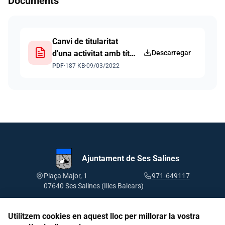
Documents
Canvi de titularitat
d'una activitat amb títol
Descarregar
habilitant (amb i sense
PDF
·
187 KB
·
09/03/2022
transmissor)
Ajuntament de Ses Salines
Plaça Major, 1
971-649117
07640 Ses Salines (Illes Balears)
Utilitzem cookies en aquest lloc per millorar la vostra