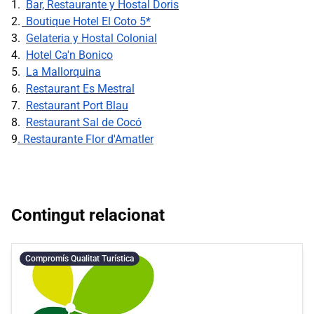
1.
Bar, Restaurante y Hostal Doris
2.
Boutique Hotel El Coto 5*
3.
Gelateria y Hostal Colonial
4.
Hotel Ca'n Bonico
5.
La Mallorquina
6.
Restaurant Es Mestral
7.
Restaurant Port Blau
8.
Restaurant Sal de Cocó
9
. Restaurante Flor d'Amatler
Contingut relacionat
Compromís Qualitat Turística