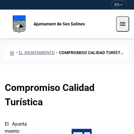
Pasar al contenido principal
Saltar al contingut
expand_more
ES
menu
Ajuntament de Ses Salines
HOME
CHEVRON_RIGHT
EL AYUNTAMIENTO
CHEVRON_RIGHT
COMPROMISO CALIDAD TURÍSTICA
Compromiso Calidad
Turística
El Ayunta
miento