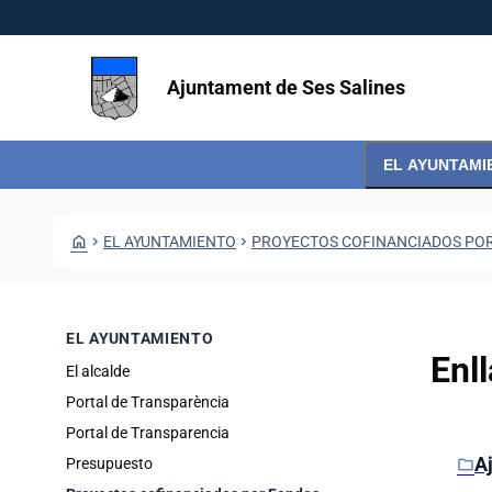
Pasar al contenido principal
Saltar al contingut
Ajuntament de Ses Salines
EL AYUNTAMI
HOME
CHEVRON_RIGHT
EL AYUNTAMIENTO
CHEVRON_RIGHT
PROYECTOS COFINANCIADOS PO
EL AYUNTAMIENTO
Enl
El alcalde
Portal de Transparència
Portal de Transparencia
Carp
A
folder
Presupuesto