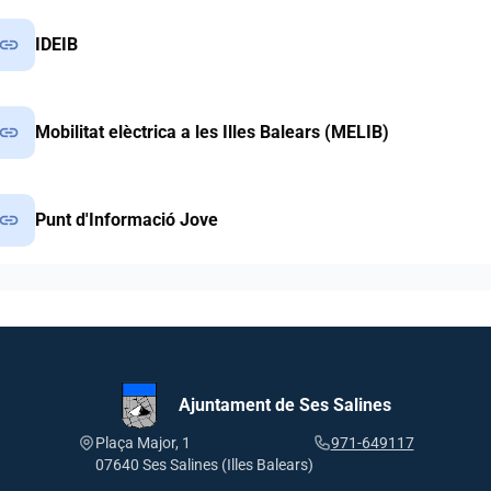
link
IDEIB
link
Mobilitat elèctrica a les Illes Balears (MELIB)
link
Punt d'Informació Jove
Ajuntament de Ses Salines
Plaça Major, 1
971-649117
07640 Ses Salines (Illes Balears)