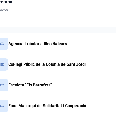
remsa
laços
link
Agència Tributària Illes Balears
link
Col·legi Públic de la Colònia de Sant Jordi
link
Escoleta "Els Barrufets"
link
Fons Mallorquí de Solidaritat i Cooperació