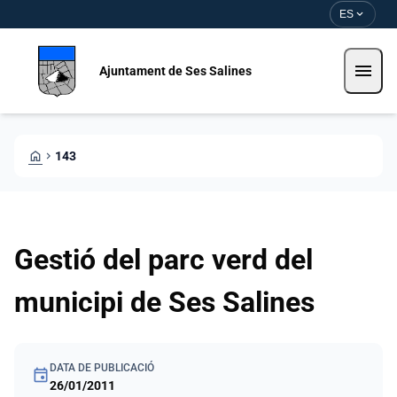
Pasar al contenido principal
Saltar al contingut
expand_more
ES
menu
Ajuntament de Ses Salines
HOME
CHEVRON_RIGHT
143
Gestió del parc verd del
municipi de Ses Salines
DATA DE PUBLICACIÓ
event
26/01/2011