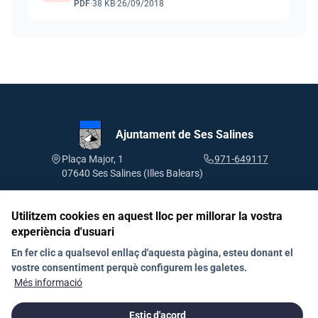
PDF
·
38 KB
·
26/09/2018
Ajuntament de Ses Salines
Plaça Major, 1
971-649117
07640 Ses Salines (Illes Balears)
Utilitzem cookies en aquest lloc per millorar la vostra
experiència d'usuari
Segueix-nos a les xarxes socials
En fer clic a qualsevol enllaç d'aquesta pàgina, esteu donant el
vostre consentiment perquè configurem les galetes.
Més informació
Contacto
Documentos
Directorio
Estic d'acord