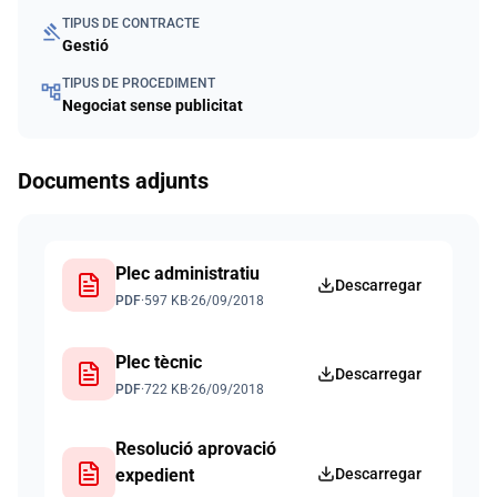
TIPUS DE CONTRACTE
gavel
Gestió
TIPUS DE PROCEDIMENT
account_tree
Negociat sense publicitat
Documents adjunts
Plec administratiu
Descarregar
PDF
·
597 KB
·
26/09/2018
Plec tècnic
Descarregar
PDF
·
722 KB
·
26/09/2018
Resolució aprovació
expedient
Descarregar