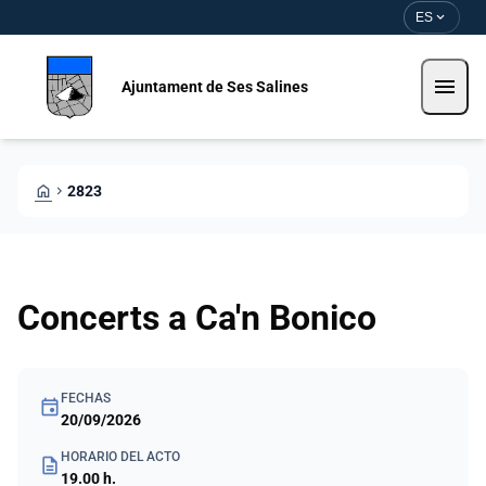
Pasar al contenido principal
Saltar al contingut
expand_more
ES
menu
Ajuntament de Ses Salines
HOME
CHEVRON_RIGHT
2823
Concerts a Ca'n Bonico
FECHAS
event
20/09/2026
HORARIO DEL ACTO
description
19.00 h.